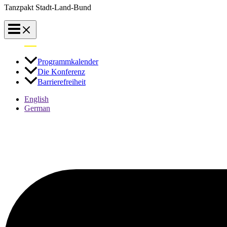
Tanzpakt Stadt-Land-Bund
Umschalten
Schrift
auf
vergrößern
Programmkalender
hohe
Die Konferenz
Kontraste
Barrierefreiheit
English
German