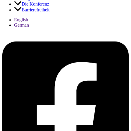
Die Konferenz
Kontraste
Barrierefreiheit
English
German