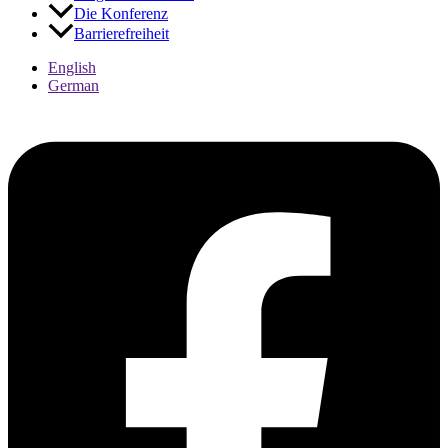
Die Konferenz
Kontraste
Barrierefreiheit
English
German