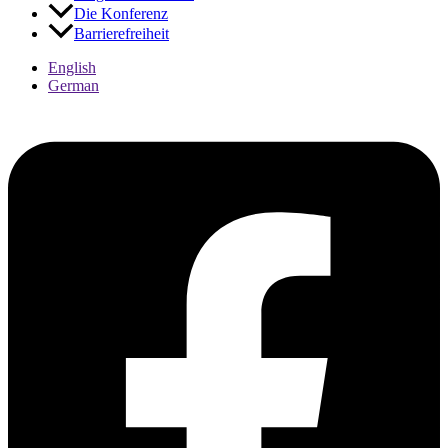
Die Konferenz
Kontraste
Barrierefreiheit
English
German