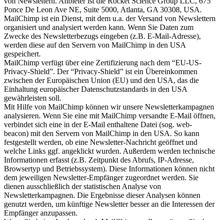
von Newslettern. Anbieter ist die Rocket Science Group LLC, 675
Ponce De Leon Ave NE, Suite 5000, Atlanta, GA 30308, USA.
MailChimp ist ein Dienst, mit dem u.a. der Versand von Newslettern
organisiert und analysiert werden kann. Wenn Sie Daten zum
Zwecke des Newsletterbezugs eingeben (z.B. E-Mail-Adresse),
werden diese auf den Servern von MailChimp in den USA
gespeichert.
MailChimp verfügt über eine Zertifizierung nach dem “EU-US-
Privacy-Shield”. Der “Privacy-Shield” ist ein Übereinkommen
zwischen der Europäischen Union (EU) und den USA, das die
Einhaltung europäischer Datenschutzstandards in den USA
gewährleisten soll.
Mit Hilfe von MailChimp können wir unsere Newsletterkampagnen
analysieren. Wenn Sie eine mit MailChimp versandte E-Mail öffnen,
verbindet sich eine in der E-Mail enthaltene Datei (sog. web-
beacon) mit den Servern von MailChimp in den USA. So kann
festgestellt werden, ob eine Newsletter-Nachricht geöffnet und
welche Links ggf. angeklickt wurden. Außerdem werden technische
Informationen erfasst (z.B. Zeitpunkt des Abrufs, IP-Adresse,
Browsertyp und Betriebssystem). Diese Informationen können nicht
dem jeweiligen Newsletter-Empfänger zugeordnet werden. Sie
dienen ausschließlich der statistischen Analyse von
Newsletterkampagnen. Die Ergebnisse dieser Analysen können
genutzt werden, um künftige Newsletter besser an die Interessen der
Empfänger anzupassen.